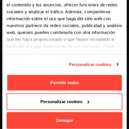
Nivel de interacción generado
el contenido y los anuncios, ofrecer funciones de redes
sociales y analizar el tráfico. Además, compartimos
información sobre el uso que haga del sitio web con
Las
estrategias digitales de marketing
deberán
nuestros partners de redes sociales, publicidad y análisis
integrar métricas de utilidad y satisfacción, no solo de
web, quienes pueden combinarla con otra información
tráfico.
que les haya proporcionado o que hayan recopilado a
partir del uso que haya hecho de sus servicios. Pulse
El papel de la publicidad
aquí para obtener
más información
.
conversacional en el funnel de
marketing digital
Personalizar cookies
La publicidad conversacional no sustituye a otros
Permitir todas
canales, pero sí puede convertirse en un potente
activador de fases intermedias y finales del funnel.
Personalizar cookies
Puede:
Denegar
Resolver dudas que bloquean la decisión