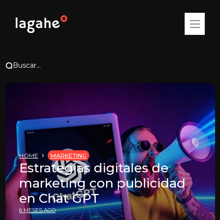
Buscar...
HOME
MARKETING
Estrategias digitales de
marketing con publicidad
en Chat GPT
6 MESES AGO