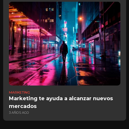
MARKETING
M
Marketing te ayuda a alcanzar nuevos
T
mercados
d
3 AÑOS AGO
2