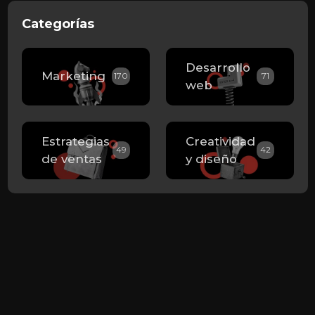
Categorías
Desarrollo
Marketing
170
71
web
Estrategias
Creatividad
49
42
de ventas
y diseño