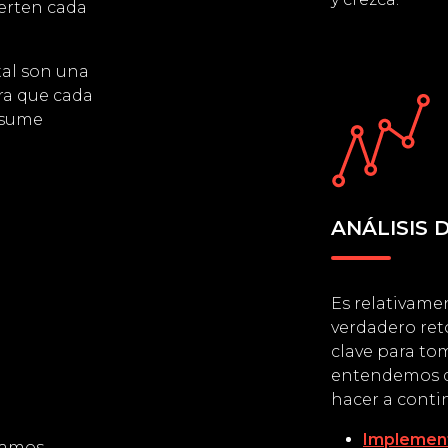
erten cada
tal son una
ra que cada
 sume
ANÁLISIS 
Es relativamen
verdadero reto
clave para tom
entendemos q
hacer a conti
Implement
izamos