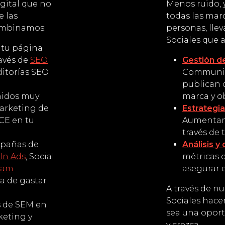
gital que no
Menos ruido,
e las
todas las mar
combinamos:
personas, lle
Sociales que a
tu página
avés de
SEO
Gestión de
itorías SEO
Communit
publican 
idos muy
marca y ob
marketing de
Estrategi
CE en tu
Aumentamo
través de 
pañas de
Análisis y
In Ads
, Social
métricas c
ram
asegurar 
ta de gastar
A través de nu
Sociales hac
 de SEM en
sea una oport
keting y
y crezca.