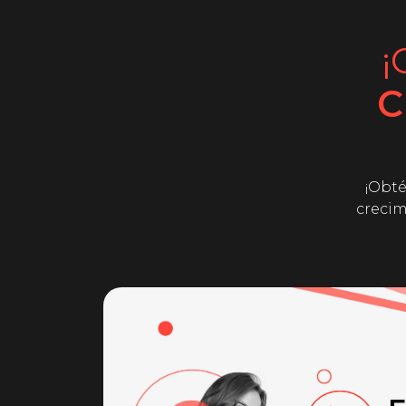
¡
C
¡Obté
crecim