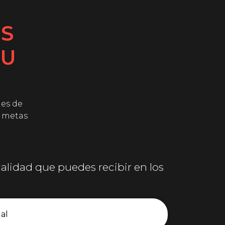
S
TU
des de
s metas
calidad que puedes recibir en los