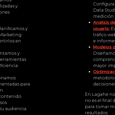
Configura
izadas y
Data Stud
iones
medición 
.
Análisis 
lanificamos y
usuario:
Ev
Marketing
tráfico w
ertirlos en
e informes
Modelos d
ntamos y
Diseñamos
herramientas
comprende
ficiencia
mayor imp
Optimizac
ionamos
metodolo
mentadas para
decisiones
n.
En Lagahe nos
contenido
no es el final
rsos
para tomar me
tu audiencia.
resultados.