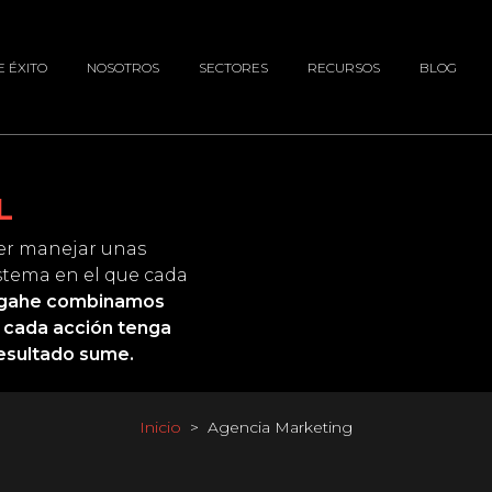
E ÉXITO
NOSOTROS
SECTORES
RECURSOS
BLOG
L
ber manejar unas
stema en el que cada
agahe combinamos
e cada acción tenga
esultado sume.
Inicio
Agencia Marketing