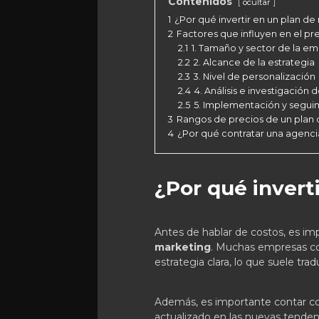
Contenidos
ocultar
1
¿Por qué invertir en un plan de
2
Factores que influyen en el pr
2.1
1. Tamaño y sector de la e
2.2
2. Alcance de la estrategia
2.3
3. Nivel de personalización
2.4
4. Análisis e investigación
2.5
5. Implementación y segui
3
Rangos de precios de un plan
4
¿Por qué contratar una agenci
¿Por qué invert
Antes de hablar de costos, es im
marketing
. Muchas empresas co
estrategia clara, lo que suele tr
Además, es importante contar co
actualizado en las nuevas tende