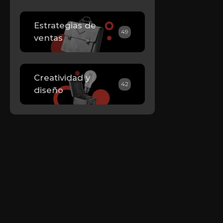
Estrategias de
49
ventas
Creatividad y
42
diseño