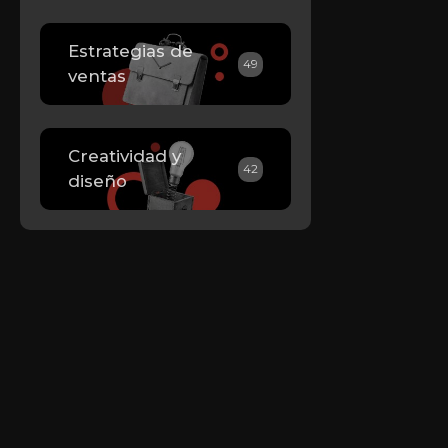
Estrategias de
49
ventas
Creatividad y
42
diseño