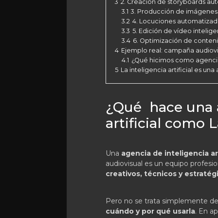
3
2. Creación de storyboards au
3.1
3. Producción de imágenes 
3.2
4. Locuciones automatizada
3.3
5. Edición de vídeo intelig
3.4
6. Optimización de conteni
4
Ejemplo real: campaña audiovi
4.1
¿Qué hicimos como agencia d
5
La inteligencia artificial es una
¿Qué hace una a
artificial como
Una
agencia de inteligencia art
audiovisual es un equipo profesi
creativos, técnicos y estratég
Pero no se trata simplemente de
cuándo y por qué usarla
. En ap