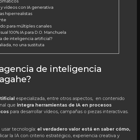
tomáticos
y vídeos con IA generativa
s hiperrealistas
ente
do para múltiples canales
sual 100% IA para D.O. Manchuela
e inteligencia artificial?
 aliada, no una sustituta
gencia de inteligencia
 Lagahe?
ificial
especializada, entre otros aspectos, en contenido
onal que
integra herramientas de IA
en procesos
icos
para desarrollar vídeos, campañas o piezas interactivas.
 usar tecnología:
el verdadero valor está en saber cómo,
licar la IA con criterio estratégico, experiencia creativa y