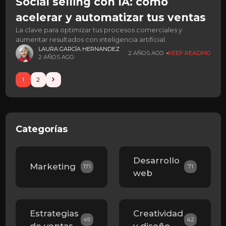
Social selling con IA: cómo
acelerar y automatizar tus ventas
La clave para optimizar tus procesos comerciales y
aumentar resultados con inteligencia artificial.
LAURA GARCÍA HERNANDEZ
2 AÑOS AGO
KEEP READING
2 AÑOS AGO
1
2
Categorías
Desarrollo
Marketing
171
71
web
Estrategias
Creatividad
49
42
de ventas
y diseño