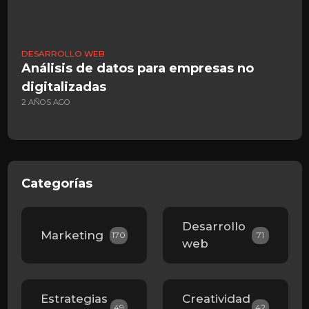
DESARROLLO WEB
M
Análisis de datos para empresas no
P
digitalizadas
2 AÑOS AGO
2
Categorías
Desarrollo
Marketing
170
71
web
Estrategias
Creatividad
49
42