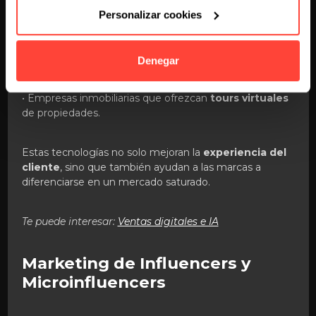
Ejemplos de uso:
Personalizar cookies
• Una marca de moda que permita a los usuarios
“probarse” ropa con
AR
.
Denegar
• Empresas inmobiliarias que ofrezcan
tours virtuales
de propiedades.
Estas tecnologías no solo mejoran la
experiencia del
cliente
, sino que también ayudan a las marcas a
diferenciarse en un mercado saturado.
Te puede interesar:
Ventas digitales e IA
Marketing de Influencers y
Microinfluencers