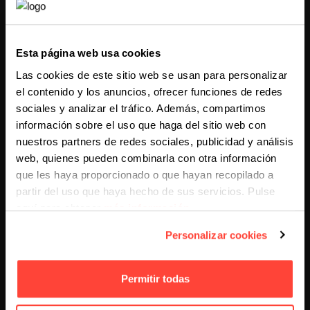
• Crear contenido que responda
preguntas
frecuentes
de manera directa.
Esta página web usa cookies
• Optimizar para la
búsqueda local
, ya que muchas
consultas por voz están relacionadas con ubicaciones
Las cookies de este sitio web se usan para personalizar
cercanas.
el contenido y los anuncios, ofrecer funciones de redes
sociales y analizar el tráfico. Además, compartimos
Realidad Aumentada y Realidad
información sobre el uso que haga del sitio web con
nuestros partners de redes sociales, publicidad y análisis
Virtual
web, quienes pueden combinarla con otra información
que les haya proporcionado o que hayan recopilado a
La
realidad aumentada (AR)
y la
realidad virtual
partir del uso que haya hecho de sus servicios. Pulse
(VR)
ofrecerán nuevas formas de interactuar con los
aquí para obtener
más información
.
consumidores, creando
experiencias inmersivas
que
aumenten el engagement. Desde probar productos
Personalizar cookies
virtualmente hasta participar en eventos en realidad
virtual, estas tecnologías cambiarán la forma en que las
marcas se conectan con su audiencia.
Permitir todas