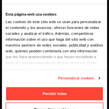
de los usuarios.
Promociones temporales adaptadas a fechas
Esta página web usa cookies
especiales.
Las cookies de este sitio web se usan para personalizar
Segmentación por intereses gastronómicos y
el contenido y los anuncios, ofrecer funciones de redes
comportamiento de compra.
sociales y analizar el tráfico. Además, compartimos
información sobre el uso que haga del sitio web con
¿Cómo beneficia Meta Ads a
nuestros partners de redes sociales, publicidad y análisis
empresas de servicios?
web, quienes pueden combinarla con otra información
que les haya proporcionado o que hayan recopilado a
partir del uso que haya hecho de sus servicios. Pulse
En empresas de servicios, Meta Ads ayuda a generar
aquí para obtener
más información
.
reconocimiento de marca y captar solicitudes de
presupuesto. En
Campos Corporación
, implementamos
Personalizar cookies
campañas orientadas a promover soluciones
energéticas, con anuncios dirigidos a empresas
interesadas en proyectos de eficiencia.
Permitir todas
Resultados conseguidos: