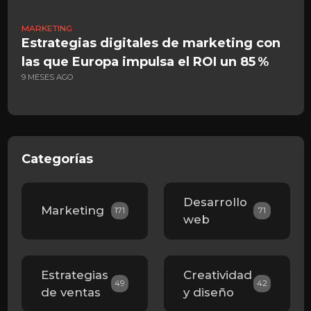
MARKETING
D
Estrategias digitales de marketing con
A
las que Europa impulsa el ROI un 85 %
d
9 MESES AGO
2
Categorías
Desarrollo
Marketing
171
71
web
Estrategias
Creatividad
49
42
de ventas
y diseño