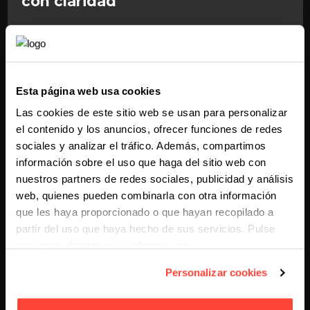
con claridad
Diseñamos páginas web con enfoque
UX
, pensadas
para explicar lo que haces de forma clara, generar
autoridad y facilitar el contacto. Trabajamos con
WordPress
o soluciones personalizadas según tus
Esta página web usa cookies
servicios, y siempre con diseño profesional, adaptable y
Las cookies de este sitio web se usan para personalizar
con llamadas a la acción eficaces.
el contenido y los anuncios, ofrecer funciones de redes
sociales y analizar el tráfico. Además, compartimos
Automatización para no perder
información sobre el uso que haga del sitio web con
ninguna oportunidad
nuestros partners de redes sociales, publicidad y análisis
web, quienes pueden combinarla con otra información
Creamos flujos de
email marketing
para hacer
que les haya proporcionado o que hayan recopilado a
seguimiento a cada lead: desde un email de bienvenida
partir del uso que haya hecho de sus servicios. Pulse
hasta el cierre de una sesión o la reactivación de
aquí para obtener
más información
.
contactos antiguos. Integramos todo con tu
CRM
,
automatizamos respuestas y te ayudamos a mantener
Personalizar cookies
viva la relación con cada cliente potencial.