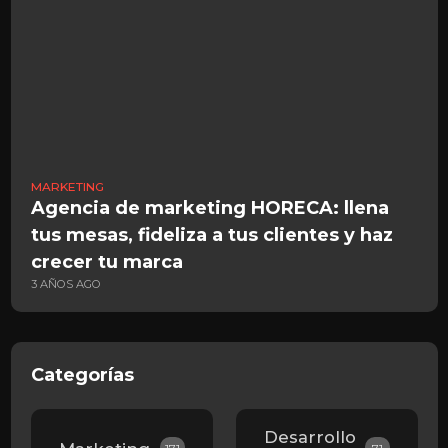
MARKETING
D
Agencia de marketing HORECA: llena
M
tus mesas, fideliza a tus clientes y haz
c
1
crecer tu marca
3 AÑOS AGO
Categorías
Desarrollo