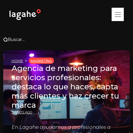
Buscar...
HOME
MARKETING
Agencia de marketing para
servicios profesionales:
destaca lo que haces, capta
más clientes y haz crecer tu
marca
3 AÑOS AGO
En Lagahe ayudamos a profesionales a