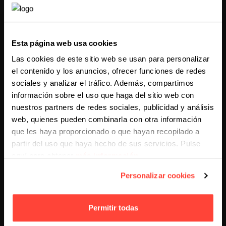
Esta página web usa cookies
ESTRATEGIAS DE VENTAS
Las cookies de este sitio web se usan para personalizar
LinkedIn Sales Navigator:
el contenido y los anuncios, ofrecer funciones de redes
Captación y segmentación de
sociales y analizar el tráfico. Además, compartimos
leads
información sobre el uso que haga del sitio web con
nuestros partners de redes sociales, publicidad y análisis
La herramienta definitiva para la captación de Leads y la
segmentación avanzada: conseguir prospectos con
web, quienes pueden combinarla con otra información
LinkedIn Sales Navigator
LAURA GARCÍA HERNANDEZ
que les haya proporcionado o que hayan recopilado a
3 AÑOS AGO
KEEP READING
3 AÑOS AGO
partir del uso que haya hecho de sus servicios. Pulse
aquí para obtener
más información
.
Personalizar cookies
Permitir todas