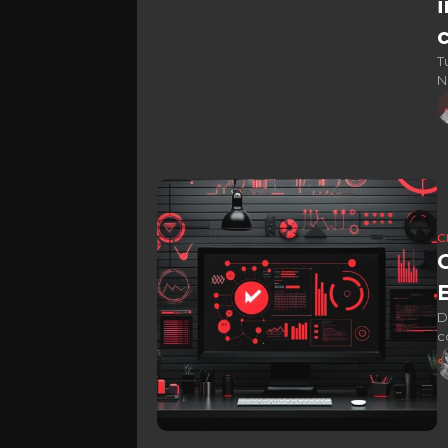
T
N
i
C
D
c
d