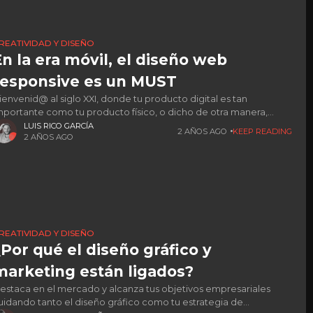
REATIVIDAD Y DISEÑO
En la era móvil, el diseño web
responsive es un MUST
ienvenid@ al siglo XXI, donde tu producto digital es tan
mportante como tu producto físico, o dicho de otra manera,
onde el diseño web responsive influye directamente en tu cifra
LUIS RICO GARCÍA
2 AÑOS AGO
KEEP READING
2 AÑOS AGO
REATIVIDAD Y DISEÑO
¿Por qué el diseño gráfico y
marketing están ligados?
estaca en el mercado y alcanza tus objetivos empresariales
uidando tanto el diseño gráfico como tu estrategia de