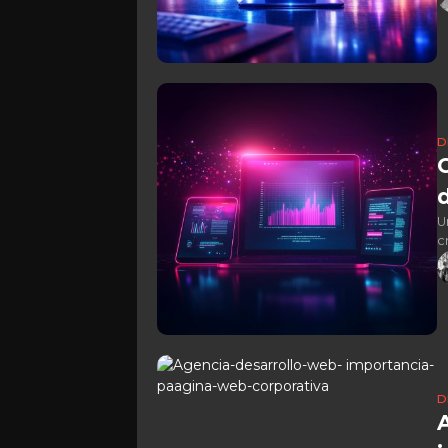
D
U
c
c
D