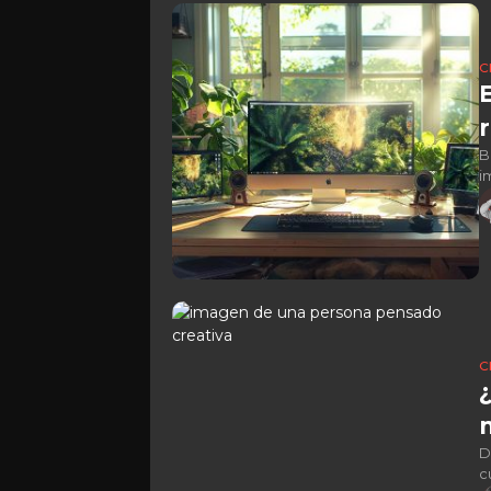
C
B
i
d
C
D
c