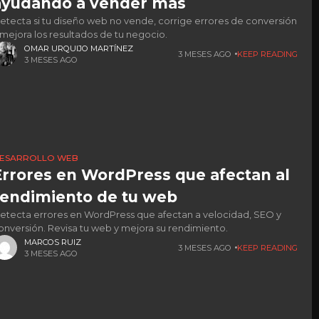
ayudando a vender más
etecta si tu diseño web no vende, corrige errores de conversión
 mejora los resultados de tu negocio.
OMAR URQUIJO MARTÍNEZ
3 MESES AGO
KEEP READING
3 MESES AGO
ESARROLLO WEB
Errores en WordPress que afectan al
rendimiento de tu web
etecta errores en WordPress que afectan a velocidad, SEO y
onversión. Revisa tu web y mejora su rendimiento.
MARCOS RUIZ
3 MESES AGO
KEEP READING
3 MESES AGO