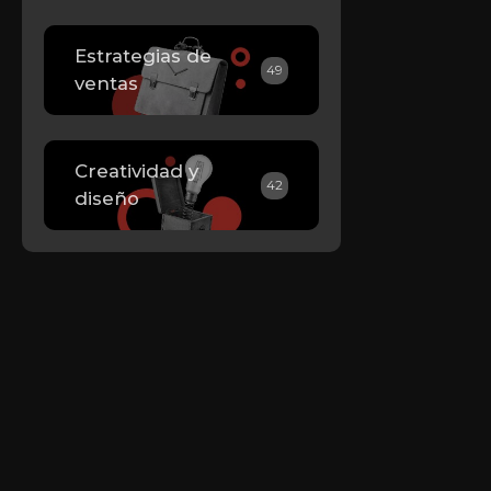
Estrategias de
49
ventas
Creatividad y
42
diseño