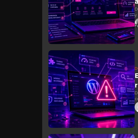
D
y
D
D
c