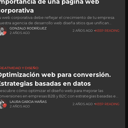
importancia de una página web
corporativa
u web corporativa debe reflejar el crecimiento de tu empresa.
uestra agencia de desarrollo web diseña sitios que unifican
dentidad y potencian oportunidades.
GONZALO RODRÍGUEZ
2 AÑOS AGO
KEEP READING
2 AÑOS AGO
REATIVIDAD Y DISEÑO
Optimización web para conversión.
Estrategias basadas en datos
escubre cómo optimizar el diseño web para mejorar las
onversiones en empresas B2B y B2C con estrategias basadas en
atos.
LAURA GARCIA MAÑAS
2 AÑOS AGO
KEEP READING
2 AÑOS AGO