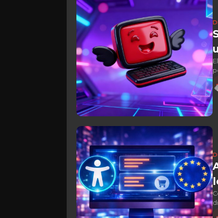
D
E
p
2
D
C
d
t