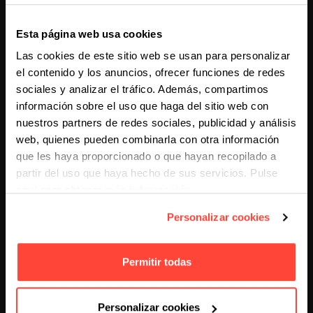
Cuanto más personalizado sea el mensaje, mayor será
la probabilidad de interacción.
Esta página web usa cookies
Las cookies de este sitio web se usan para personalizar
Automatización del email
el contenido y los anuncios, ofrecer funciones de redes
marketing
sociales y analizar el tráfico. Además, compartimos
información sobre el uso que haga del sitio web con
El
email marketing automatizado
permite enviar
nuestros partners de redes sociales, publicidad y análisis
mensajes en el momento adecuado sin intervención
web, quienes pueden combinarla con otra información
manual.
que les haya proporcionado o que hayan recopilado a
partir del uso que haya hecho de sus servicios. Pulse
Algunos ejemplos habituales incluyen:
aquí para obtener
más información
.
Personalizar cookies
correos de bienvenida
secuencias de onboarding
Permitir todas
recordatorios de carrito abandonado
campañas de fidelización
Personalizar cookies