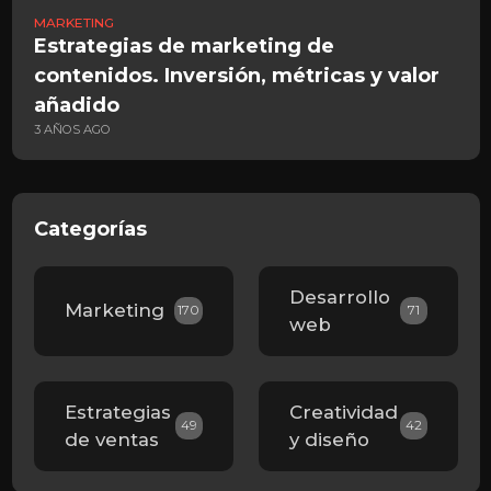
MARKETING
M
Estrategias de marketing de
A
contenidos. Inversión, métricas y valor
c
añadido
e
3 AÑOS AGO
8
Categorías
Desarrollo
Marketing
170
71
web
Estrategias
Creatividad
49
42
de ventas
y diseño