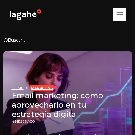
Buscar...
HOME
MARKETING
Email marketing: cómo
aprovecharlo en tu
estrategia digital
4 MESES AGO