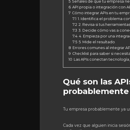
5
Señales de que tu empresa nec
6
API propia o integración con A
7
Cómo integrar APIs en tu empr
7.1
1. Identifica el problema c
7.2
2. Revisa si tus herramienta
7.3
3. Decide cómo vas a conec
7.4
4. Empieza por una integrac
7.5
5. Mide el resultado
8
Errores comunes al integrar A
9
Checklist para saber si necesit
10
Las APIs conectan tecnología
Qué son las API
probablemente 
Tu empresa probablemente ya 
Cada vez que alguien inicia sesi