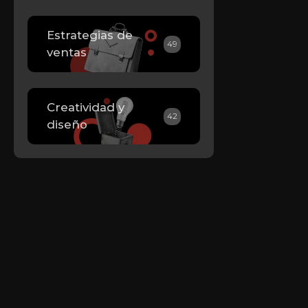
Estrategias de
49
ventas
Creatividad y
42
diseño