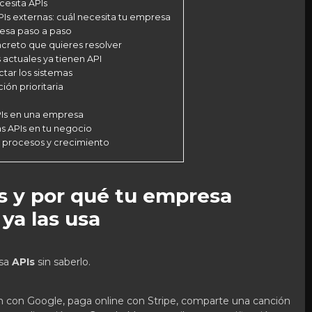
esita APIs
PIs externas: cuál necesita tu empresa
esa paso a paso
oncreto que quieres resolver
s actuales ya tienen API
tar los sistemas
ión prioritaria
PIs en una empresa
as APIs en tu negocio
, procesos y crecimiento
s y por qué tu empresa
ya las usa
usa
APIs
sin saberlo.
ón con Google, paga online con Stripe, comparte una canción