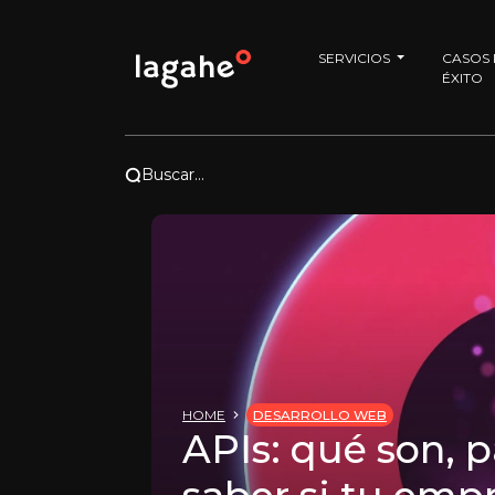
SERVICIOS
CASOS
ÉXITO
Buscar...
HOME
DESARROLLO WEB
APIs: qué son, 