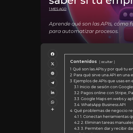
saber si tu empr
1 MES AGO
Aprende qué son las APIs, cómo 
para automatizar procesos.
Contenidos
ocultar
1
Qué son las APIs y por qué tu 
2
Para qué sirve una API en una
3
Ejemplos de APIs que usas en el
3.1
Inicio de sesión con Googl
3.2
Pagos online con Stripe, Pa
3.3
Google Maps en webs y apl
3.4
WhatsApp Business API
4
Qué problemas de negocio res
4.1
1. Conectan herramientas q
4.2
2. Eliminan tareas manuales
4.3
3. Permiten dar y recibir d