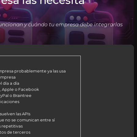
esa las necesita
funcionan y cuándo tu empresa debe integrarlas
empresa probablemente ya las usa
 empresa
 día a día
e, Apple o Facebook
yPal o Braintree
icaciones
uelven las APIs
ue no se comunican entre sí
 repetitivas
atos de terceros