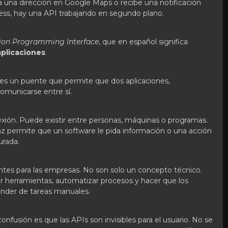
a una dirección en Google Maps o recibe una notificación
ss, hay una API trabajando en segundo plano.
tion Programming Interface
, que en español significa
aplicaciones
.
 es un puente que permite que dos aplicaciones,
omunicarse entre sí.
xión. Puede existir entre personas, máquinas o programas.
faz permite que un software le pida información o una acción
urada.
ntes para las empresas. No son solo un concepto técnico.
r herramientas, automatizar procesos y hacer que los
ender de tareas manuales.
nfusión es que las APIs son invisibles para el usuario. No se