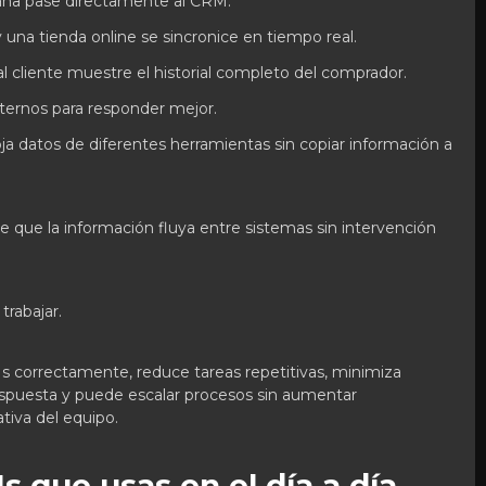
ña pase directamente al CRM.
y una tienda online se sincronice en tiempo real.
l cliente muestre el historial completo del comprador.
ternos para responder mejor.
ja datos de diferentes herramientas sin copiar información a
e que la información fluya entre sistemas sin intervención
rabajar.
 correctamente, reduce tareas repetitivas, minimiza
respuesta y puede escalar procesos sin aumentar
tiva del equipo.
s que usas en el día a día