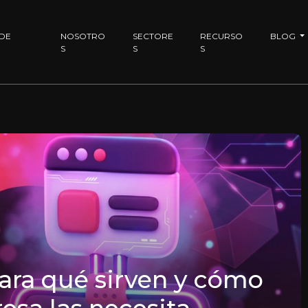
 DE
NOSOTRO
SECTORE
RECURSO
BLOG
S
S
S
para qué sirven y cómo