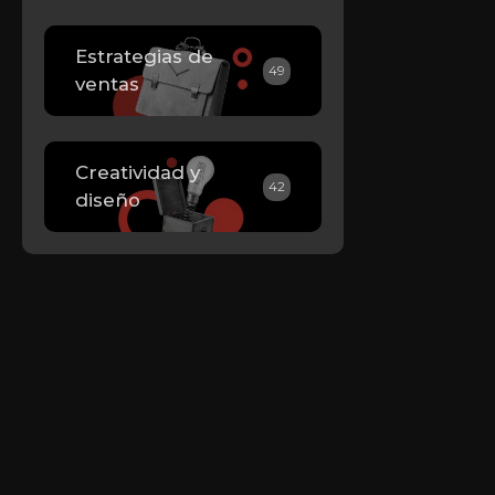
Estrategias de
49
ventas
Creatividad y
42
diseño