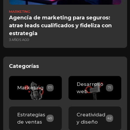
MARKETING
M
Agencia de marketing para seguros:
A
atrae leads cualificados y fideliza con
c
1
estrategia
3 AÑOS AGO
Categorías
Desarrollo
Marketing
171
71
web
Estrategias
Creatividad
49
42
de ventas
y diseño