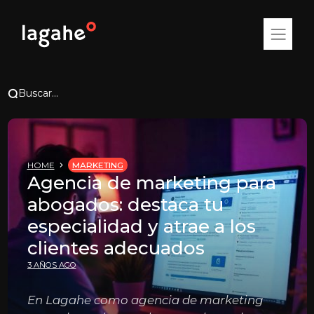
Buscar...
HOME
MARKETING
Agencia de marketing para
abogados: destaca tu
especialidad y atrae a los
clientes adecuados
3 AÑOS AGO
En Lagahe como agencia de marketing