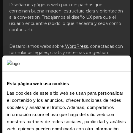
Diseñamos páginas web para despachos que
combinan buena imagen, estructura clara y orientación
a la conversión. Trabajamos el diseño
UX
para que el
usuario encuentre rápido lo que necesita y sepa cómo
contactarte.
Desarrollamos webs sobre
WordPress
, conectadas con
formularios legales, chats y sistemas de gestión
documental si lo necesitas.
Contenido claro, útil y bien
posicionado
Esta página web usa cookies
Las cookies de este sitio web se usan para personalizar
el contenido y los anuncios, ofrecer funciones de redes
Tu contenido debe reflejar tu experiencia, pero
también responder a preguntas reales. Redactamos
sociales y analizar el tráfico. Además, compartimos
artículos, guías y FAQs optimizados desde nuestra
información sobre el uso que haga del sitio web con
agencia de marketing de contenidos
para que captes
nuestros partners de redes sociales, publicidad y análisis
tráfico orgánico sin perder rigor.
web, quienes pueden combinarla con otra información