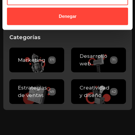
lugar correcto.
LAURA GARCÍA HERNANDEZ
3 AÑOS AGO
KEEP READING
3 AÑOS AGO
Denegar
Categorías
Desarrollo
Marketing
171
71
web
Estrategias
Creatividad
49
42
de ventas
y diseño