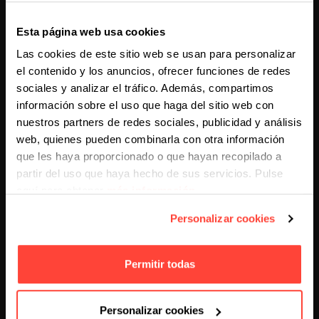
Esta página web usa cookies
Las cookies de este sitio web se usan para personalizar
el contenido y los anuncios, ofrecer funciones de redes
sociales y analizar el tráfico. Además, compartimos
información sobre el uso que haga del sitio web con
nuestros partners de redes sociales, publicidad y análisis
web, quienes pueden combinarla con otra información
que les haya proporcionado o que hayan recopilado a
partir del uso que haya hecho de sus servicios. Pulse
aquí para obtener
más información
.
Personalizar cookies
ESTRATEGIAS DE VENTAS
Implementando una Estrategia de
Permitir todas
ABM
Si alguna vez te has preguntado qué es el ABM marketing y
Personalizar cookies
cómo puede impulsar tus esfuerzos de ventas, estás en el