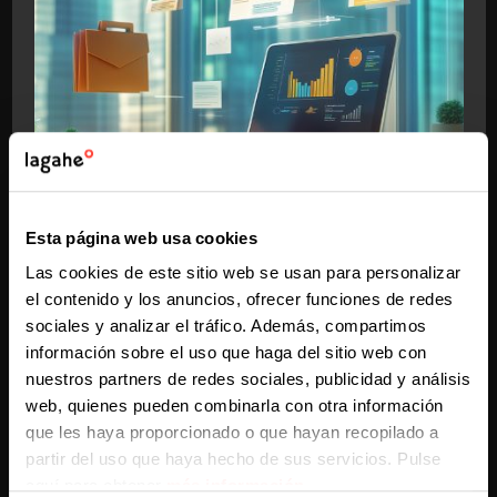
Esta página web usa cookies
DESARROLLO WEB
Las cookies de este sitio web se usan para personalizar
Análisis de datos para empresas
el contenido y los anuncios, ofrecer funciones de redes
no digitalizadas
sociales y analizar el tráfico. Además, compartimos
información sobre el uso que haga del sitio web con
Qué es el análisis de datos y cómo puedes aplicarlo a tu
empresa. Toma de decisiones basada en datos para
nuestros partners de redes sociales, publicidad y análisis
generar ventas.
LAURA GARCÍA HERNANDEZ
2 AÑOS AGO
KEEP READING
web, quienes pueden combinarla con otra información
2 AÑOS AGO
que les haya proporcionado o que hayan recopilado a
partir del uso que haya hecho de sus servicios. Pulse
aquí para obtener
más información
.