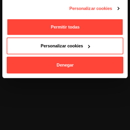
Categorías
Personalizar cookies
Desarrollo
Marketing
170
71
Permitir todas
web
Personalizar cookies
Estrategias
Creatividad
49
42
de ventas
y diseño
Denegar