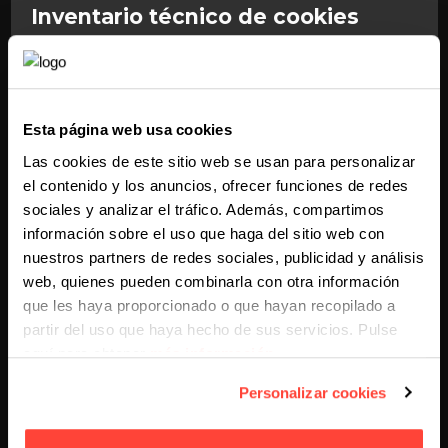
Inventario técnico de cookies
El primer paso es identificar qué cookies se instalan y
de dónde proceden.
Esta página web usa cookies
Esto incluye cookies técnicas, analíticas, publicitarias, de
Las cookies de este sitio web se usan para personalizar
personalización y de terceros.
el contenido y los anuncios, ofrecer funciones de redes
sociales y analizar el tráfico. Además, compartimos
Sin inventario, no se puede informar correctamente al
información sobre el uso que haga del sitio web con
usuario ni configurar bien el consentimiento.
nuestros partners de redes sociales, publicidad y análisis
web, quienes pueden combinarla con otra información
Herramientas externas instaladas
que les haya proporcionado o que hayan recopilado a
partir del uso que haya hecho de sus servicios. Pulse
aquí para obtener
más información
.
Muchas cookies llegan a través de herramientas
externas.
Personalizar cookies
Ejemplos frecuentes: