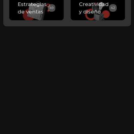
Estrategias
Creatividad
49
42
de ventas
y diseño