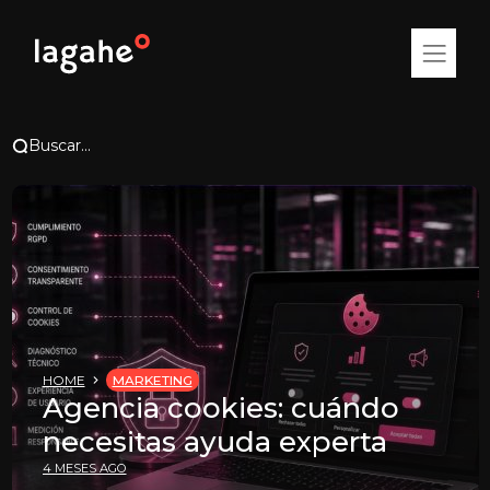
Buscar...
HOME
MARKETING
Agencia cookies: cuándo
necesitas ayuda experta
4 MESES AGO