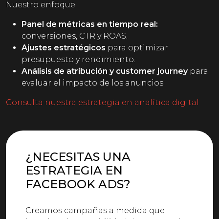
Nuestro enfoque:
Panel de métricas en tiempo real:
conversiones, CTR y ROAS.
Ajustes estratégicos
para optimizar
presupuesto y rendimiento.
Análisis de atribución y customer journey
para
evaluar el impacto de los anuncios.
Consulta nuestra estrategia en analítica digital
¿NECESITAS UNA
ESTRATEGIA EN
FACEBOOK ADS?
Creamos campañas a medida que