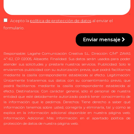
Acepto la
política de protección de datos
al enviar el
formulario.
Enviar mensaje
Responsable: Lagahe Comunicación Creativa S.L. Dirección: C/Mª ZAYAS
4º-6J, CP 02005, Albacete. Finalidad: Sus datos serán usados para poder
atender sus solicitudes y prestarle nuestros servicios. Publicidad: Solo le
enviaremos publicidad con su autorización previa, que podrá facilitarnos
mediante la casilla correspondiente establecida al efecto. Legitimación:
Únicamente trataremos sus datos con su consentimiento previo, que
podrá facilitarnos mediante la casilla correspondiente establecida al
efecto. Destinatarios: Con carácter general, sólo el personal de nuestra
entidad que esté debidamente autorizado podrá tener conocimiento de
la información que le pedimos. Derechos: Tiene derecho a saber qué
información tenemos sobre usted, corregirla y eliminarla, tal y como se
explica en la información adicional disponible en nuestra página web.
Información Adicional: Más información en el apartado política de
protección de datos de nuestra página web.