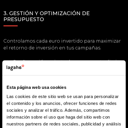
3. GESTIÓN Y OPTIMIZACIÓN DE
PRESUPUESTO
Controlamos cada euro invertido para maximizar
el retorno de inversión en tus campañas.
Configuración y ajuste de presupuesto diario y
total.
Monitorización de métricas clave (CTR, CPC,
ROAS).
Esta página web usa cookies
Optimización de pujas para reducir costes y
mejorar resultados.
Las cookies de este sitio web se usan para personalizar
el contenido y los anuncios, ofrecer funciones de redes
Estrategias para optimizar tu inversión
sociales y analizar el tráfico. Además, compartimos
publicitaria
información sobre el uso que haga del sitio web con
nuestros partners de redes sociales, publicidad y análisis