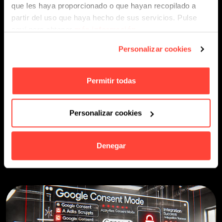
que les haya proporcionado o que hayan recopilado a
partir del uso que haya hecho de sus servicios. Pulse
aquí para obtener
más información
.
Adaptamos tu estrategia de datos sin
comprometer el cumplimiento legal ni la
Personalizar cookies
recopilación de información clave.
Permitir todas
Compatibilidad con Google Analytics, Google
Ads y Facebook Pixel.
Gestión avanzada del consentimiento sin
Personalizar cookies
pérdida de datos importantes.
Optimización de conversiones sin vulnerar la
normativa.
Denegar
Consulta nuestro servicio de publicidad digital