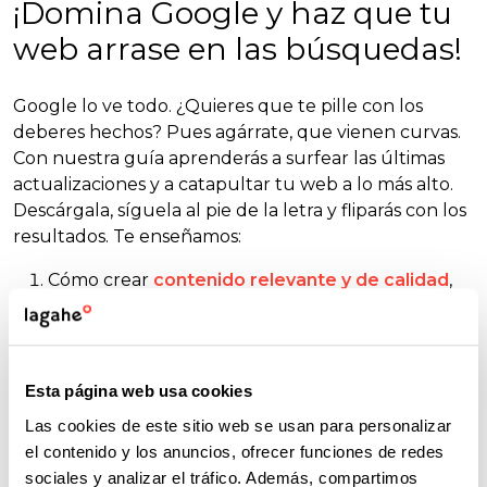
¡Domina Google y haz que tu
web arrase en las búsquedas!
Google lo ve todo. ¿Quieres que te pille con los
deberes hechos? Pues agárrate, que vienen curvas.
Con nuestra guía aprenderás a surfear las últimas
actualizaciones y a catapultar tu web a lo más alto.
Descárgala, síguela al pie de la letra y fliparás con los
resultados. Te enseñamos:
Cómo crear
contenido relevante y de calidad
,
que encante a tus usuarios (y a Google).
Estrategias prácticas para
mejorar la experiencia
de usuario (UX) en tu web.
Esta página web usa cookies
Trucos técnicos para optimizar tu sitio web.
Las cookies de este sitio web se usan para personalizar
Y por supuesto, a
medir y analizar
para
el contenido y los anuncios, ofrecer funciones de redes
maximizar su impacto.
sociales y analizar el tráfico. Además, compartimos