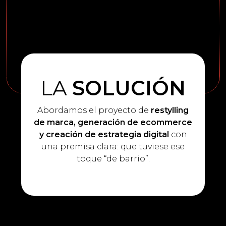
LA
SOLUCIÓN
Abordamos el proyecto de
restylling
de marca,
generación de ecommerce
y creación de
estrategia digital
con
una premisa clara: que tuviese ese
toque “de barrio”.