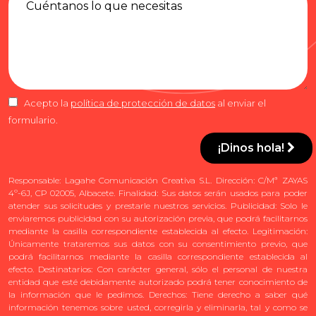
Acepto la
política de protección de datos
al enviar el
formulario.
¡Dinos hola!
Responsable: Lagahe Comunicación Creativa S.L. Dirección: C/Mª ZAYAS
4º-6J, CP 02005, Albacete. Finalidad: Sus datos serán usados para poder
atender sus solicitudes y prestarle nuestros servicios. Publicidad: Solo le
enviaremos publicidad con su autorización previa, que podrá facilitarnos
mediante la casilla correspondiente establecida al efecto. Legitimación:
Únicamente trataremos sus datos con su consentimiento previo, que
podrá facilitarnos mediante la casilla correspondiente establecida al
efecto. Destinatarios: Con carácter general, sólo el personal de nuestra
entidad que esté debidamente autorizado podrá tener conocimiento de
la información que le pedimos. Derechos: Tiene derecho a saber qué
información tenemos sobre usted, corregirla y eliminarla, tal y como se