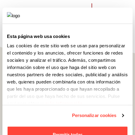
Esta página web usa cookies
Las cookies de este sitio web se usan para personalizar
el contenido y los anuncios, ofrecer funciones de redes
sociales y analizar el tráfico. Además, compartimos
Diseñamos y maquetamos una
ecommerce
muy intuitiva
en la que los clientes pueden
información sobre el uso que haga del sitio web con
elegir cómo quieren que les preparen los
nuestros partners de redes sociales, publicidad y análisis
pedidos, beneficiarse de ofertas y de lotes
web, quienes pueden combinarla con otra información
especiales… Como cuando vas al mercado,
que les haya proporcionado o que hayan recopilado a
pero con un carro de la compra menos
partir del uso que haya hecho de sus servicios. Pulse
pesado: eliges el corte, pides por piezas o
aquí para obtener
más información
.
peso, pueden envasártelo al vacío… Vamos,
que si hace falta, hasta te llama Joaquín
Personalizar cookies
cuando lo está preparando.
Permitir todas